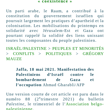
«
coexistence
»
Un parti arabe, le Raam, a contribué à la
constitution du gouvernement israélien qui
poursuit largement les pratiques d’apartheid et la
colonisation. Les mobilisations du printemps en
solidarité avec Jérusalem-Est et Gaza ont
pourtant rappelé la solidité des liens unissant
toutes les composantes du peuple palestinien.
ISRAËL/PALESTINE
>
PEUPLES ET MINORITÉS
>
CONFLITS
>
POLITIQUES
>
GRÉGORY
MAUZE
Jaffa, 18 mai 2021. Manifestation des
Palestiniens d’Israël contre le
bombardement de Gaza et
l’occupation
Ahmad Gharabli/
AFP
Une version courte de cet article est paru dans le
e
numéro 88 (2
trimestre 2021) du bulletin
Palestine,
le trimestriel de l’
Association belgo-
palestinienne
.