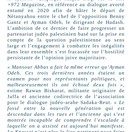
+972 Magazine
, en référence au dialogue avorté
entamé en 2020 afin de hâter le départ de
Nétanyahou entre le chef de l’opposition Benny
Gantz et Ayman Odeh, le dirigeant de Hadash.
L’ambition de ce dernier de faire progresser un
partenariat judéo palestinien basé sur la prise en
compte de la question palestinienne au sens
large et l’engagement à combattre les inégalités
dans leur ensemble s’est fracassée sur l’hostilité
persistante de l’opinion juive majoritaire.
«
Mansour Abbas a fait la même erreur qu’Ayman
Odeh. Ces trois dernières années étaient un
examen pour nos représentants politiques, et
malheureusement ils ont échoué deux fois
»,
estime Rawan Bisharat, militante originaire de
Jaffa et ancienne codirectrice de l’association
pour le dialogue judéo-arabe Sadaka-Reut.
«
Le
fossé entre la nouvelle génération qui est
descendue dans les rues et l’ancienne qui s’est
montrée incapable de comprendre l’escalade à
laquelle on a assisté est aujourd’hui manifeste.
La Knesset n’est plus le lieu pertinent pour faire