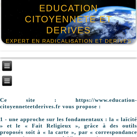
EDUCATION
CITOYENNETE ET
DERIVES
EXPERT EN RADICALISATION ET DERIVES
Ce site : https://www.education-
citoyenneteetderives.fr vous propose :
1 - une approche sur les fondamentaux : la « laïcité
» et le « Fait Religieux », grâce à des outils
proposés soit à « la carte », par « correspondance