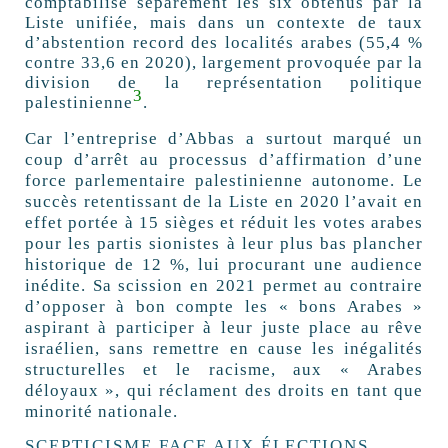
comptabilise séparément les six obtenus par la
Liste unifiée, mais dans un contexte de taux
d’abstention record des localités arabes (55,4
%
contre 33,6 en 2020), largement provoquée par la
division de la représentation politique
3
palestinienne
.
Car l’entreprise d’Abbas a surtout marqué un
coup d’arrêt au processus d’affirmation d’une
force parlementaire palestinienne autonome. Le
succès retentissant de la Liste en 2020 l’avait en
effet portée à 15 sièges et réduit les votes arabes
pour les partis sionistes à leur plus bas plancher
historique de 12
%, lui procurant une audience
inédite. Sa scission en 2021 permet au contraire
d’opposer à bon compte les «
bons Arabes
»
aspirant à participer à leur juste place au rêve
israélien, sans remettre en cause les inégalités
structurelles et le racisme, aux «
Arabes
déloyaux
», qui réclament des droits en tant que
minorité nationale.
SCEPTICISME FACE AUX ÉLECTIONS