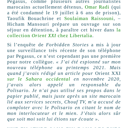
Pegasus, comme plusieurs autres journalistes
marocains actuellement détenus,
Omar Radi
(qui
a été condamné le 19 juillet à 6 ans de prison),
Taoufik Bouachrine et
Soulaiman Raissouni
, –
Hicham Mansouri prépare un ouvrage sur son
séjour en détention, à paraître cet hiver dans
la
collection
Orient
XXI
chez Libertalia
.
Si l’enquête de
Forbidden Stories
a mis à jour
une surveillance très récente de son téléphone
par Pegasus, ce n’est cependant pas une première
pour notre collègue.
«
J’ai été espionné sur mon
nouveau téléphone au printemps 2021. Mais
quand j’avais rédigé un article pour
Orient
XXI
sur le Sahara occidental
en novembre 2020,
j’avais alors appelé un responsable du
Polisario. Je n’ai pas utilisé ses propos dans le
papier publié, mais juste après un site marocain
lié aux services secrets, Chouf
TV
, m’a accusé de
comploter avec le Polisario en citant le nom de
mon interlocuteur et le mien. J’étais alors sûr
que soit moi soit lui étions sur écoute
».