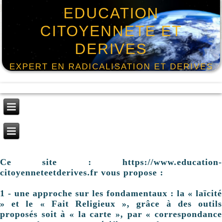
EDUCATION
CITOYENNETE ET
DERIVES
EXPERT EN RADICALISATION ET DERIVES
Ce site : https://www.education-
citoyenneteetderives.fr vous propose :
1 - une approche sur les fondamentaux : la « laïcité
» et le « Fait Religieux », grâce à des outils
proposés soit à « la carte », par « correspondance