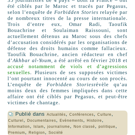
35 journalistes de 4 pays – dont la France – ont
été ciblés par le Maroc et tracés par Pegasus,
selon l’enquête de
Forbidden Stories
relayée par
de nombreux titres de la presse internationale.
Trois d’entre eux, Omar Radi, Taoufik
Bouachrine et Soulaiman Raissouni, sont
actuellement détenus au Maroc sous des chefs
d’accusation considérés par les organisations de
défense des droits humains comme fallacieux.
Taoufik Bouachrine, ancien rédacteur en chef
d’
Akhbar al-Youm,
a été arrêté en février 2018 et
accusé notamment de viols et d’agressions
sexuelles
. Plusieurs de ses supposées victimes
l’ont pourtant innocenté au cours de son procès.
L’enquête de
Forbidden Stories
révèle qu’au
moins deux des femmes impliquées dans cette
affaire ont été ciblés par Pegasus, et peut-être
victimes de chantage.
Publié dans
,
,
,
Actualités
Conférences
Culture
,
,
,
,
Culturel
Documentaires
Evènements
Histoire
,
,
,
,
,
Information
Islam
journalisme
Non classé
politique
,
,
Premium
Religion
Société