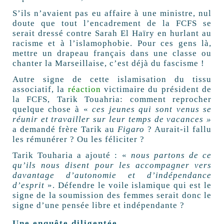
S’ils n’avaient pas eu affaire à une ministre, nul
doute que tout l’encadrement de la FCFS se
serait dressé contre Sarah El Haïry en hurlant au
racisme et à l’islamophobie. Pour ces gens là,
mettre un drapeau français dans une classe ou
chanter la Marseillaise, c’est déjà du fascisme !
Autre signe de cette islamisation du tissu
associatif, la
réaction
victimaire du président de
la FCFS, T
arik Touahria: comment reprocher
quelque chose à «
ces jeunes qui sont venus se
réunir et travailler sur leur temps de vacances »
a demandé
frère Tarik au
Figaro
? Aurait-il fallu
les rémunérer ? Ou les féliciter ?
Tarik Touharia a ajouté : «
nous partons de ce
qu’ils nous disent pour les accompagner vers
davantage d’autonomie et d’indépendance
d’esprit
». Défendre le voile islamique qui est le
signe de la soumission des femmes serait donc le
signe d’une pensée libre et indépendante ?
Une enquête diligentée