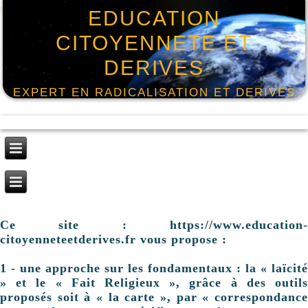
EDUCATION
CITOYENNETE ET
DERIVES
EXPERT EN RADICALISATION ET DERIVES
Ce site : https://www.education-
citoyenneteetderives.fr vous propose :
1 - une approche sur les fondamentaux : la « laïcité
» et le « Fait Religieux », grâce à des outils
proposés soit à « la carte », par « correspondance