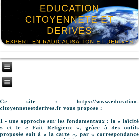
EDUCATION
CITOYENNETE ET
DERIVES
EXPERT EN RADICALISATION ET DERIVES
Ce site : https://www.education-
citoyenneteetderives.fr vous propose :
1 - une approche sur les fondamentaux : la « laïcité
» et le « Fait Religieux », grâce à des outils
proposés soit à « la carte », par « correspondance