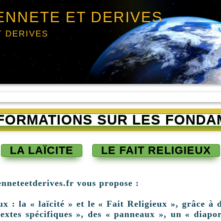
ENNETE ET DERIVES
T DERIVES
INFORMATIONS SUR LES FONDA
LA LAÏCITE
LE FAIT RELIGIEUX
enneteetderives.fr vous propose :
: la « laïcité » et le « Fait Religieux », grâce à d
extes spécifiques », des « panneaux », un « diapor