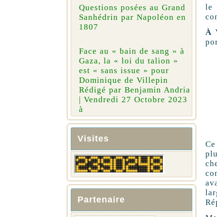
le
Questions posées au Grand
co
Sanhédrin par Napoléon en
1807
À 
por
Face au « bain de sang » à
Gaza, la « loi du talion »
est « sans issue » pour
Dominique de Villepin
Rédigé par Benjamin Andria
| Vendredi 27 Octobre 2023
à
Visites
Ce
pl
ch
com
av
la
Partenaire
Rép