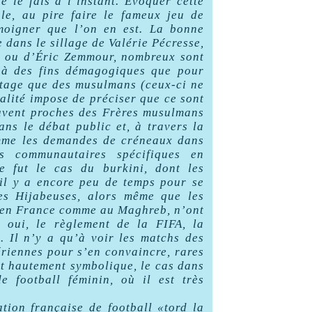
 le fais à l’instant. Évoquer cette
le, au pire faire le fameux jeu de
émoigner que l’on en est. La bonne
 dans le sillage de Valérie Pécresse,
n ou d’Éric Zemmour, nombreux sont
t à des fins démagogiques que pour
ntage que des musulmans (ceux-ci ne
alité impose de préciser que ce sont
souvent proches des Frères musulmans
ans le débat public et, à travers la
omme les demandes de créneaux dans
ts communautaires spécifiques en
Ce fut le cas du burkini, dont les
il y a encore peu de temps pour se
des Hijabeuses, alors même que les
, en France comme au Maghreb, n’ont
, oui, le règlement de la FIFA, la
e. Il n’y a qu’à voir les matchs des
riennes pour s’en convaincre, rares
est hautement symbolique, le cas dans
e football féminin, où il est très
ation française de football «tord la