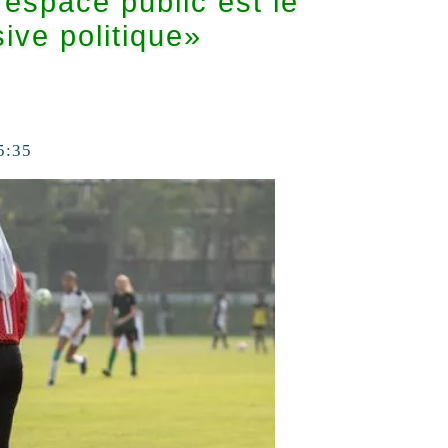
l’espace public est le
sive politique»
5:35