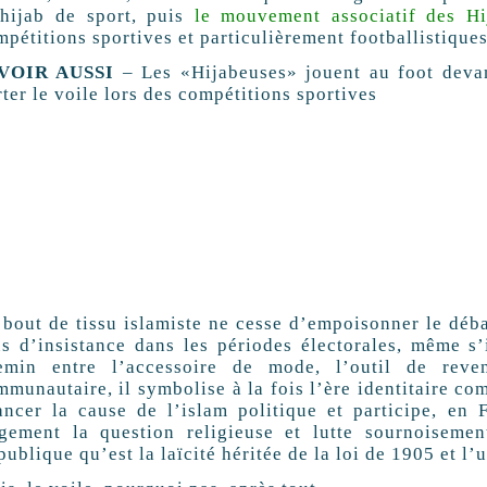
 hijab de sport, puis
le mouvement associatif des H
mpétitions sportives et particulièrement footballistiqu
VOIR AUSSI
– Les «Hijabeuses» jouent au foot devan
ter le voile lors des compétitions sportives
 bout de tissu islamiste ne cesse d’empoisonner le débat
us d’insistance dans les périodes électorales, même s’
emin entre l’accessoire de mode, l’outil de reven
munautaire, il symbolise à la fois l’ère identitaire com
ancer la cause de l’islam politique et participe, en
rgement la question religieuse et lutte sournoisemen
ublique qu’est la laïcité héritée de la loi de 1905 et l’