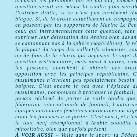
accusent les personnes qui en parlent, comme je
question serait au mieux la rendre plus sensib
l’extrême droite, si ce n’est pas carrément t
blague. Si, de la droite actuellement en campagne
en passant par les supporters de Marine Le Pe
ceux qui instrumentalisent cette question, tan
exprimer leur détestation des Arabes bien dava
se cantonnant pas à la sphère maghrébine), la ré
la plupart du temps des collectifs islamistes, 
ou de fans de la charia qui imposent le sujet d
question vestimentaire, mais aussi d’autres, c
les piscines, cherchent à obtenir des droi
opposition avec les principes républicains. 
musulmanes n’avaient pas spécialement besoin 
baigner. C’est encore le cas avec l’épisode 
musulmanes, nombreuses à pratiquer le football
jamais réclamé de porter le voile tandis que
fédération internationale de football, l’autoris
équipes nationales féminines marocaines ou algé
étant les joueuses à le porter. C’est aussi, et c’
le tout neuf championnat d’Arabie saoudite d
minoritaire, bien que parfois présent.
À VOIR AUSSI
– Voile dans le sport: la Fédér