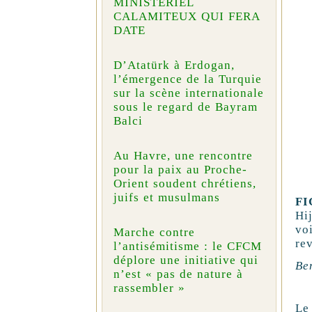
MINISTÉRIEL
CALAMITEUX QUI FERA
DATE
D’Atatürk à Erdogan,
l’émergence de la Turquie
sur la scène internationale
sous le regard de Bayram
Balci
Au Havre, une rencontre
pour la paix au Proche-
Orient soudent chrétiens,
juifs et musulmans
FI
Hi
vo
Marche contre
rev
l’antisémitisme : le CFCM
déplore une initiative qui
Be
n’est « pas de nature à
rassembler »
Le 