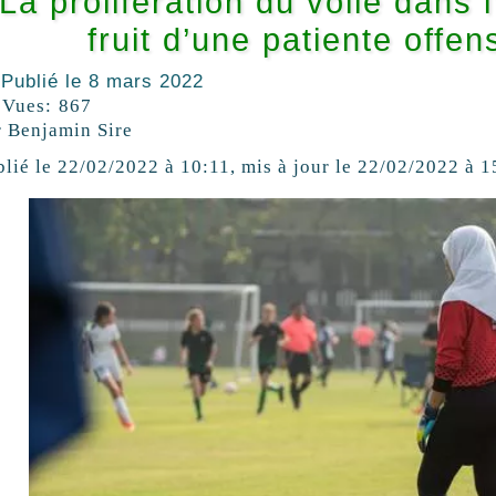
La prolifération du voile dans 
fruit d’une patiente offen
Publié le
8 mars 2022
Vues:
867
r Benjamin Sire
blié
le 22/02/2022 à 10:11
,
mis à jour
le 22/02/2022 à 1