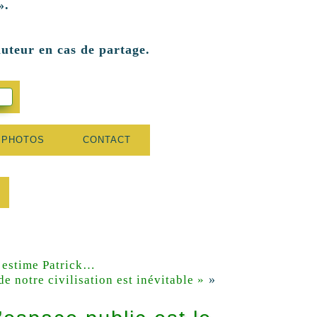
».
auteur en cas de partage.
 PHOTOS
CONTACT
, estime Patrick…
»
 notre civilisation est inévitable »