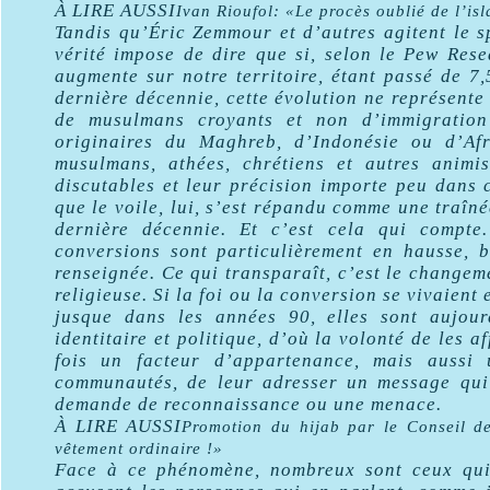
À LIRE AUSSI
Ivan Rioufol: «Le procès oublié de l’isl
Tandis qu’Éric Zemmour et d’autres agitent le 
vérité impose de dire que si, selon le Pew Res
augmente sur notre territoire, étant passé de 
dernière décennie, cette évolution ne représente
de musulmans croyants et non d’immigration
originaires du Maghreb, d’Indonésie ou d’Af
musulmans, athées, chrétiens et autres animist
discutables et leur précision importe peu dans c
que le voile, lui, s’est répandu comme une traîn
dernière décennie. Et c’est cela qui compte
conversions sont particulièrement en hausse, b
renseignée. Ce qui transparaît, c’est le changem
religieuse. Si la foi ou la conversion se vivaient
jusque dans les années 90, elles sont aujour
identitaire et politique, d’où la volonté de les a
fois un facteur d’appartenance, mais aussi 
communautés, de leur adresser un message qui 
demande de reconnaissance ou une menace.
À LIRE AUSSI
Promotion du hijab par le Conseil de
vêtement ordinaire !»
Face à ce phénomène, nombreux sont ceux qui,