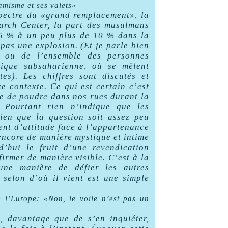
amisme et ses valets»
spectre du «grand remplacement», la
earch Center, la part des musulmans
7,5 % à un peu plus de 10 % dans la
 pas une explosion. (Et je parle bien
 ou de l’ensemble des personnes
rique subsaharienne, où se mêlent
es). Les chiffres sont discutés et
e contexte. Ce qui est certain c’est
ée de poudre dans nos rues durant la
. Pourtant rien n’indique que les
ien que la question soit assez peu
ent d’attitude face à l’appartenance
 encore de manière mystique et intime
d’hui le fruit d’une revendication
ffirmer de manière visible. C’est à la
une manière de défier les autres
selon d’où il vient est une simple
 l’Europe: «Non, le voile n’est pas un
 davantage que de s’en inquiéter,