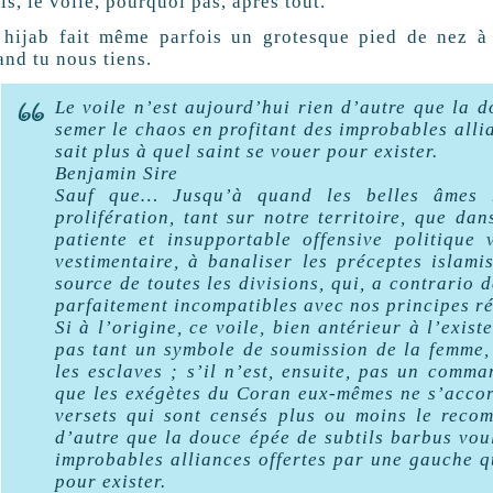
s, le voile, pourquoi pas, après tout.
 hijab fait même parfois un grotesque pied de nez à 
and tu nous tiens.
Le voile n’est aujourd’hui rien d’autre que la 
semer le chaos en profitant des improbables alli
sait plus à quel saint se vouer pour exister.
Benjamin Sire
Sauf que… Jusqu’à quand les belles âmes 
prolifération, tant sur notre territoire, que dan
patiente et insupportable offensive politique 
vestimentaire, à banaliser les préceptes islamis
source de toutes les divisions, qui,
a contrario
d
parfaitement incompatibles avec nos principes r
Si à l’origine, ce voile, bien antérieur à l’exis
pas tant un symbole de soumission de la femme,
les esclaves ; s’il n’est, ensuite, pas un comm
que les exégètes du Coran eux-mêmes ne s’accord
versets qui sont censés plus ou moins le recom
d’autre que la douce épée de subtils barbus vou
improbables alliances offertes par une gauche qu
pour exister.