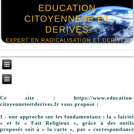
EDUCATION
CITOYENNETE ET
DERIVES
EXPERT EN RADICALISATION ET DERIVES
Ce site : https://www.education-
citoyenneteetderives.fr vous propose :
1 - une approche sur les fondamentaux : la « laïcité
» et le « Fait Religieux », grâce à des outils
proposés soit à « la carte », par « correspondance