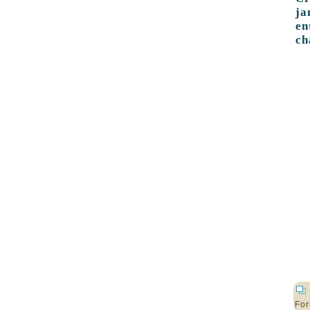
ja
e
ch
For