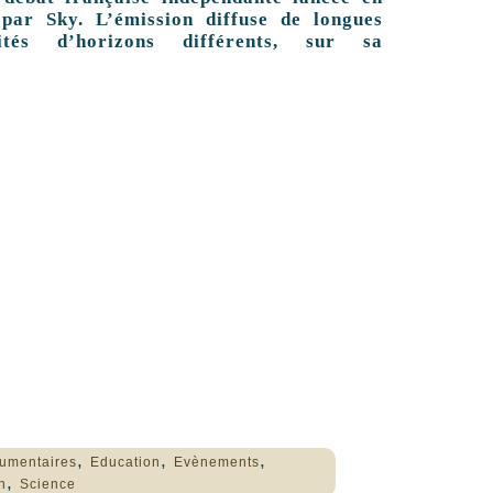
par Sky. L’émission diffuse de longues
tés d’horizons différents, sur sa
,
,
,
umentaires
Education
Evènements
,
n
Science