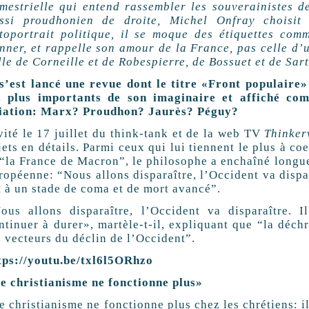
imestrielle qui entend rassembler les souverainistes 
ssi proudhonien de droite, Michel Onfray choisit
toportrait politique, il se moque des étiquettes com
nner, et rappelle son amour de la France, pas celle d’
lle de Corneille et de Robespierre, de Bossuet et de Sart
 s’est lancé une revue dont le titre «Front populair
s plus importants de son imaginaire et affiché c
liation: Marx? Proudhon? Jaurès? Péguy?
vité le 17 juillet du think-tank et de la web TV
Thinker
jets en détails. Parmi ceux qui lui tiennent le plus à co
 “la France de Macron”, le philosophe a enchaîné longu
ropéenne: “Nous allons disparaître, l’Occident va dispar
t à un stade de coma et de mort avancé”.
ous allons disparaître, l’Occident va disparaître. 
ntinuer à durer», martèle-t-il, expliquant que “la déch
s vecteurs du déclin de l’Occident”.
tps://youtu.be/txl6l5ORhzo
e christianisme ne fonctionne plus»
e christianisme ne fonctionne plus chez les chrétiens: il