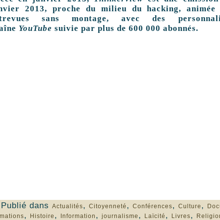
nvier 2013, proche du milieu du hacking, animée 
ntrevues sans montage, avec des personnali
aîne
YouTube
suivie par plus de 600 000 abonnés.
Publié dans
,
,
,
,
Actualités
Citoyenneté
Conférences
Culture
Doc
,
,
,
,
,
,
mations
Histoire
Information
journalisme
Laïcité
Livres
Religio