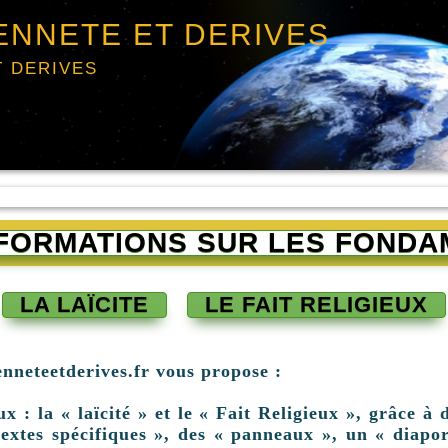
ENNETE ET DERIVES
T DERIVES
INFORMATIONS SUR LES FONDA
LA LAÏCITE
LE FAIT RELIGIEUX
enneteetderives.fr vous propose :
: la « laïcité » et le « Fait Religieux », grâce à d
extes spécifiques », des « panneaux », un « diapor