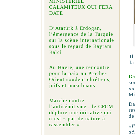
MINISTÉRIEL
CALAMITEUX QUI FERA
DATE
D’Atatürk à Erdogan,
l’émergence de la Turquie
sur la scène internationale
sous le regard de Bayram
Balci
Il
la
Au Havre, une rencontre
pour la paix au Proche-
Da
Orient soudent chrétiens,
so
juifs et musulmans
pa
Mi
Marche contre
Da
l’antisémitisme : le CFCM
re
déplore une initiative qui
de
n’est « pas de nature à
rassembler »
«P
dé