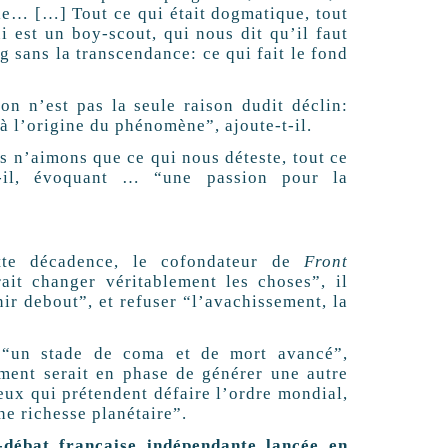
arie… […] Tout ce qui était dogmatique, tout
 est un boy-scout, qui nous dit qu’il faut
g sans la transcendance: ce qui fait le fond
on n’est pas la seule raison dudit déclin:
à l’origine du phénomène”, ajoute-t-il.
 n’aimons que ce qui nous déteste, tout ce
t-il, évoquant … “une passion pour la
ette décadence, le cofondateur de
Front
ait changer véritablement les choses”, il
enir debout”, et refuser “l’avachissement, la
 “un stade de coma et de mort avancé”,
ment serait en phase de générer une autre
ceux qui prétendent défaire l’ordre mondial,
ne richesse planétaire”.
débat française indépendante lancée en