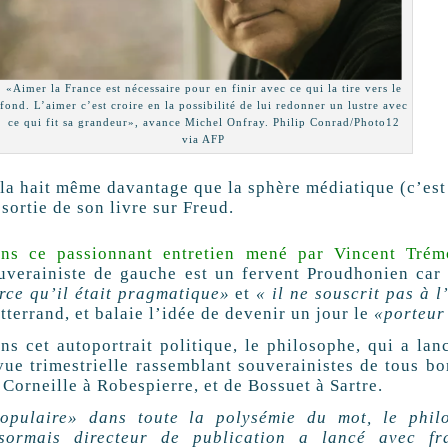
«Aimer la France est nécessaire pour en finir avec ce qui la tire vers le
fond. L’aimer c’est croire en la possibilité de lui redonner un lustre avec
ce qui fit sa grandeur», avance Michel Onfray. Philip Conrad/Photo12
via AFP
 la hait même davantage que la sphère médiatique (c’est
 sortie de son livre sur Freud.
ns ce passionnant entretien mené par Vincent Trém
uverainiste de gauche est un fervent Proudhonien car
rce qu’il était pragmatique»
et
« il ne souscrit pas à 
tterrand, et balaie l’idée de devenir un jour le
«porteur
ns cet autoportrait politique, le philosophe, qui a la
vue trimestrielle rassemblant souverainistes de tous bo
 Corneille à Robespierre, et de Bossuet à Sartre.
opulaire» dans toute la polysémie du mot, le philos
sormais directeur de publication a lancé avec f