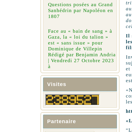
tr
Questions posées au Grand
au
Sanhédrin par Napoléon en
au
1807
do
ce
Face au « bain de sang » à
Il
Gaza, la « loi du talion »
le
est « sans issue » pour
fi
Dominique de Villepin
Rédigé par Benjamin Andria
In
| Vendredi 27 Octobre 2023
su
à
et
eu
es
Visites
«N
co
le
ht
«L
Partenaire
“L