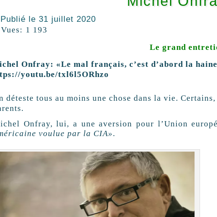
Michel Onfr
Publié le
31 juillet 2020
Vues:
1 193
Le grand entret
chel Onfray: «Le mal français, c’est d’abord la haine
tps://youtu.be/txl6l5ORhzo
n déteste tous au moins une chose dans la vie. Certains,
arents.
ichel Onfray, lui, a une aversion pour l’Union euro
méricaine voulue par la CIA»
.