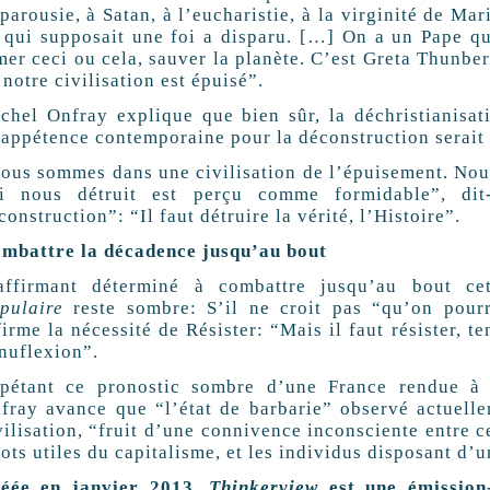
 parousie, à Satan, à l’eucharistie, à la virginité de M
 qui supposait une foi a disparu. […] On a un Pape qui
mer ceci ou cela, sauver la planète. C’est Greta Thunber
 notre civilisation est épuisé”.
chel Onfray explique que bien sûr, la déchristianisati
’appétence contemporaine pour la déconstruction serait 
ous sommes dans une civilisation de l’épuisement. Nous
i nous détruit est perçu comme formidable”, di
construction”: “Il faut détruire la vérité, l’Histoire”.
mbattre la décadence jusqu’au bout
affirmant déterminé à combattre jusqu’au bout c
pulaire
reste sombre: S’il ne croit pas “qu’on pourr
firme la nécessité de Résister: “Mais il faut résister, t
nuflexion”.
pétant ce pronostic sombre d’une France rendue à
fray avance que “l’état de barbarie” observé actuelle
vilisation, “fruit d’une connivence inconsciente entre 
iots utiles du capitalisme, et les individus disposant d’u
éée en janvier 2013,
Thinkerview
est une émission-