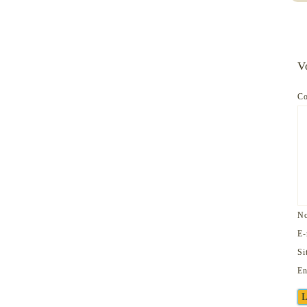
V
C
N
E-
Si
En