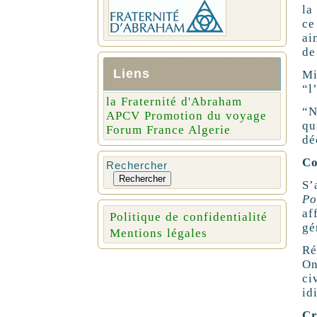
la
ce
ai
de
Liens
Mi
“l
la Fraternité d'Abraham
“N
APCV Promotion du voyage
qu
Forum France Algerie
dé
Co
Rechercher
Rechercher
S’
Po
af
Politique de confidentialité
gé
Mentions légales
Ré
On
ci
id
Cr