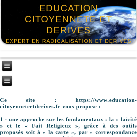
EDUCATION
CITOYENNETE ET
DERIVES
EXPERT EN RADICALISATION ET DERIVES
Ce site : https://www.education-
citoyenneteetderives.fr vous propose :
1 - une approche sur les fondamentaux : la « laïcité
» et le « Fait Religieux », grâce à des outils
proposés soit à « la carte », par « correspondance