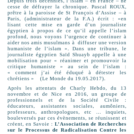
Depuis trois décennies, l’islam – en France – ne
cesse de défrayer la chronique. Pascal ROUX,
prêtre à la paroisse de St François d’Assise – à
Paris, (administrateur de la F.A.) écrit : «en
lisant cette mise en garde d’un journaliste
égyptien à propos de ce qu’il appelle l’islam
profond, nous voyons l’urgence de continuer à
aider nos amis musulmans à diffuser une version
humaniste de l’islam ». Dans une tribune, le
journaliste égyptien Saïd Shuayb appelle à une
mobilisation pour « réanimer et promouvoir la
critique humaniste » au sein de l’islam :
« comment j’ai été éduqué à détester les
chrétiens » (Le Monde du 19.05.2017).
Après les attentats de Charly Hebdo, du 13
novembre et de Nice en 2016, un groupe de
professionnels et de la Société Civile :
éducateurs, assistantes sociales, aumôniers,
professeurs, anthropologues, etc … inquiets,
bouleversés par ces évènements, se réunissent et
créent, en Savoie :
L’Association de Recherches
sur le Processus de Radicalisation Contre les