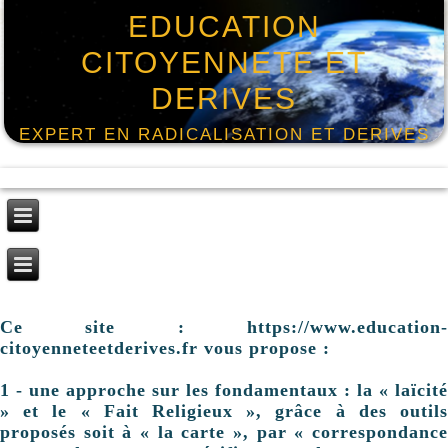
EDUCATION
CITOYENNETE ET
DERIVES
EXPERT EN RADICALISATION ET DERIVES
Ce site : https://www.education-
citoyenneteetderives.fr vous propose :
1 - une approche sur les fondamentaux : la « laïcité
» et le « Fait Religieux », grâce à des outils
proposés soit à « la carte », par « correspondance