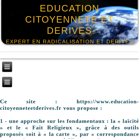
EDUCATION
CITOYENNETE ET
DERIVES
EXPERT EN RADICALISATION ET DERIVES
Ce site : https://www.education-
citoyenneteetderives.fr vous propose :
1 - une approche sur les fondamentaux : la « laïcité
» et le « Fait Religieux », grâce à des outils
proposés soit à « la carte », par « correspondance