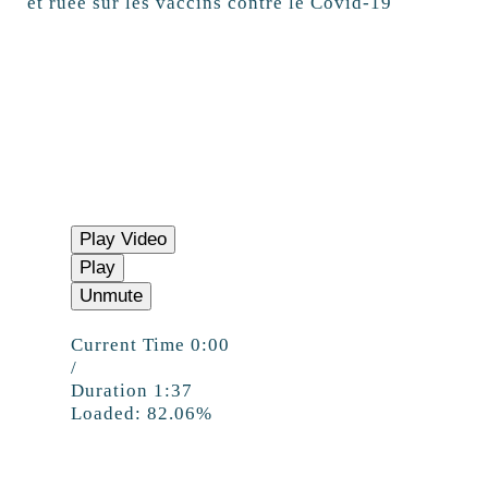
et ruée sur les vaccins contre le Covid-19
Play Video
Play
Unmute
Current Time
0:00
/
Duration
1:37
Loaded:
82.06%