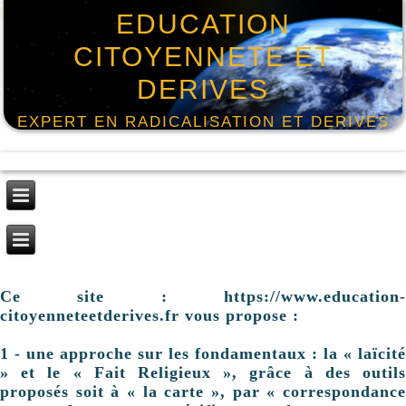
EDUCATION
CITOYENNETE ET
DERIVES
EXPERT EN RADICALISATION ET DERIVES
Ce site : https://www.education-
citoyenneteetderives.fr vous propose :
1 - une approche sur les fondamentaux : la « laïcité
» et le « Fait Religieux », grâce à des outils
proposés soit à « la carte », par « correspondance