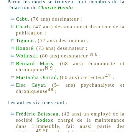
Parmi les morts se trouvent huit membres de la
rédaction de
Charlie Hebdo
Cabu
, (76 ans) dessinateur ;
Charb
, (47 ans) dessinateur et directeur de la
publication ;
Tignous
, (57 ans) dessinateur ;
Honoré
, (73 ans) dessinateur ;
N 8
Wolinski
, (80 ans) dessinateur
;
Bernard Maris
, (68 ans) économiste et
N 9
chroniqueur
;
47
Mustapha Ourrad
, (60 ans) correcteur
;
Elsa Cayat
, (54 ans) psychanalyste et
48
chroniqueuse
;
Les autres victimes sont :
Frédéric Boisseau
, (42 ans) un employé de la
société
Sodexo
chargé de la maintenance
dans l’immeuble, fait aussi partie des
49
50
,