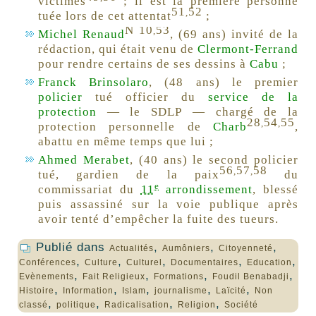
victimes
; il est la première personne
51
52
,
tuée lors de cet attentat
;
N 10
53
,
Michel Renaud
, (69 ans) invité de la
rédaction, qui était venu de
Clermont-Ferrand
pour rendre certains de ses dessins à
Cabu
;
Franck Brinsolaro
, (48 ans) le premier
policier
tué officier du
service de la
protection
— le SDLP — chargé de la
28
54
55
,
,
protection personnelle de
Charb
,
abattu en même temps que lui ;
Ahmed Merabet
, (40 ans) le second policier
56
57
58
,
,
tué, gardien de la paix
du
e
commissariat du
11
arrondissement
, blessé
puis assassiné sur la voie publique après
avoir tenté d’empêcher la fuite des tueurs.
Publié dans
,
,
,
Actualités
Aumôniers
Citoyenneté
,
,
,
,
,
Conférences
Culture
Culturel
Documentaires
Education
,
,
,
,
Evènements
Fait Religieux
Formations
Foudil Benabadji
,
,
,
,
,
Histoire
Information
Islam
journalisme
Laïcité
Non
,
,
,
,
classé
politique
Radicalisation
Religion
Société